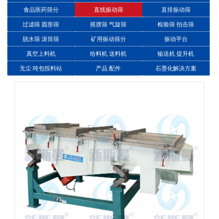
食品医药筛分
直线振动筛
直排振动筛
过滤筛 圆形筛
摇摆筛 气旋筛
检验筛 拍击筛
脱水筛 滚筒筛
矿用振动筛分
振动平台
真空上料机
给料机 送料机
输送机 提升机
无尘 吨包投料站
产品 配件
石墨化解决方案