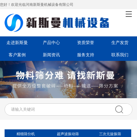
您好！欢迎光临河南新斯曼机械设备有限公司
首页
走进新斯曼
产品中心
走进新斯曼
产品中心
资质荣誉
生产发货
客户案例
新闻资讯
服务支持
联系我们
资质荣誉
生产发货
客户案例
新闻资讯
服务支持
联系我们
精细筛分机
超声波振动筛
三次元旋振筛