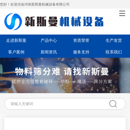
您好！欢迎光临河南新斯曼机械设备有限公司
首页
走进新斯曼
产品中心
走进新斯曼
产品中心
资质荣誉
生产发货
客户案例
新闻资讯
服务支持
联系我们
资质荣誉
生产发货
客户案例
新闻资讯
服务支持
联系我们