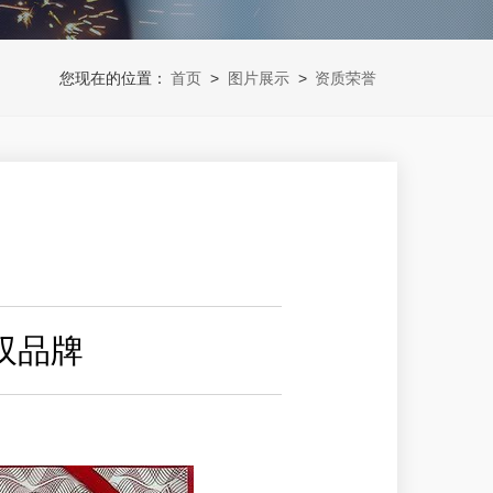
您现在的位置：
首页
>
图片展示
>
资质荣誉
双品牌