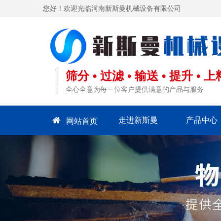
您好！欢迎光临河南新斯曼机械设备有限公司
首页
走进新斯曼
产品中心
筛分 • 过滤 • 输送 • 提升 • 上
资质荣誉
全心全意为每一位客户提供满意的产品与服务
生产发货
走进新斯曼
产品中心
网站首页
客户案例
新闻资讯
服务支持
联系我们