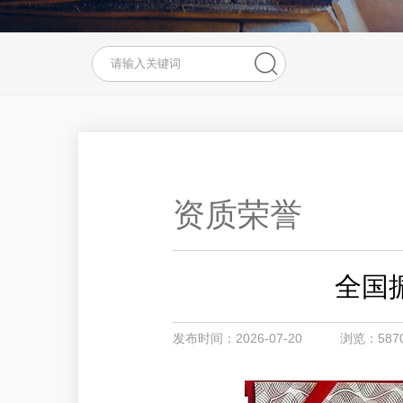
资质荣誉
全国
发布时间：2026-07-20 浏览：587