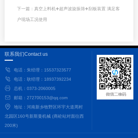
下一篇：
真空上料机➕超声波旋振筛➕刮板装置 ​满足客
户现场工况使用
联系我们
Contact us
电话：朱经理：15537323577
电话：耿经理：18937392234
总机：0373-2060005
邮箱：272700153@qq.com
地址：河南新乡牧野区环宇大道周村
北园区160号新斯曼机械 (商砼站对面往西
200米)